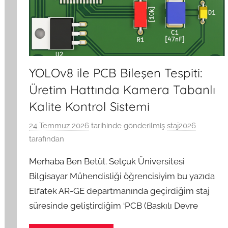
YOLOv8 ile PCB Bileşen Tespiti:
Üretim Hattında Kamera Tabanlı
Kalite Kontrol Sistemi
24 Temmuz 2026
tarihinde gönderilmiş
staj2026
tarafından
Merhaba Ben Betül. Selçuk Üniversitesi
Bilgisayar Mühendisliği öğrencisiyim bu yazıda
Elfatek AR-GE departmanında geçirdiğim staj
süresinde geliştirdiğim ‘PCB (Baskılı Devre