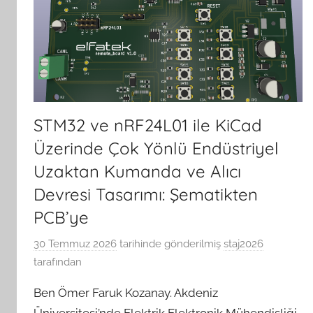
STM32 ve nRF24L01 ile KiCad
Üzerinde Çok Yönlü Endüstriyel
Uzaktan Kumanda ve Alıcı
Devresi Tasarımı: Şematikten
PCB’ye
30 Temmuz 2026
tarihinde gönderilmiş
staj2026
tarafından
Ben Ömer Faruk Kozanay. Akdeniz
Üniversitesi’nde Elektrik Elektronik Mühendisliği