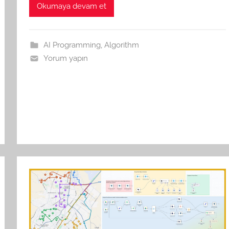
Okumaya devam et
AI Programming
,
Algorithm
Yorum yapın