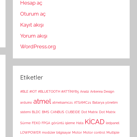
Hesap aç
Oturum aç
Kayıt akışı
Yorum akışı
WordPress.org
Etiketler
#BLE #IOT #BLUETOOTH #ATTİNY85
Analiz
Antenna Design
atmel
arduino
atmelsamc21
ATSAMC21
Batarya yönetim
sistemi
BLDC
BMS
CANBUS
CUBEIDE
Dot Matrix
Dot Matrix
KİCAD
Sürme
FEKO
FPGA
görüntü işleme
Hata
ledpanel
LOWPOWER
modüler bilgisayar
Motor
Motor control
Multiple