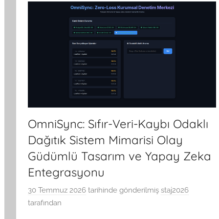
OmniSync: Sıfır-Veri-Kaybı Odaklı
Dağıtık Sistem Mimarisi Olay
Güdümlü Tasarım ve Yapay Zeka
Entegrasyonu
30 Temmuz 2026
tarihinde gönderilmiş
staj2026
tarafından