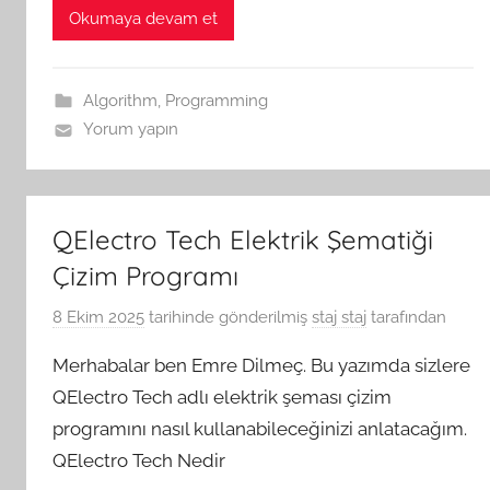
Okumaya devam et
Algorithm
,
Programming
Yorum yapın
QElectro Tech Elektrik Şematiği
Çizim Programı
8 Ekim 2025
tarihinde gönderilmiş
staj staj
tarafından
Merhabalar ben Emre Dilmeç. Bu yazımda sizlere
QElectro Tech adlı elektrik şeması çizim
programını nasıl kullanabileceğinizi anlatacağım.
QElectro Tech Nedir