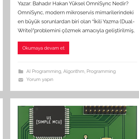
Yazar: Bahadır Hakan Yüksel OmniSync Nedir?
OmniSync, modern mikroservis mimarilerindeki
en büyük sorunlardan biri olan “İkili Yazma (Dual-
Write)”problemini çözmek amacıyla geliştirilmiş,
Okumaya devam et
AI Programming
,
Algorithm
,
Programming
Yorum yapın