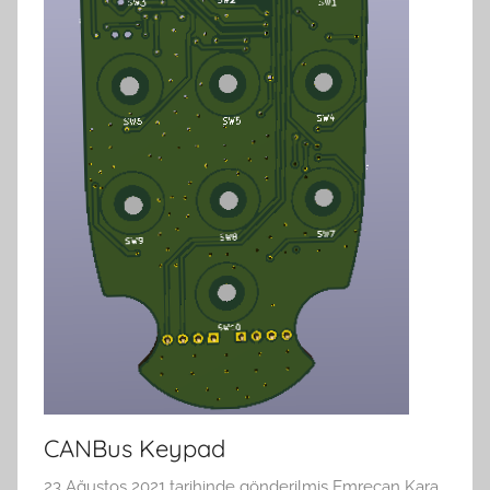
CANBus Keypad
23 Ağustos 2021
tarihinde gönderilmiş
Emrecan Kara