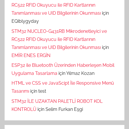
RC522 RFID Okuyucu ile RFID Kartlarının
Tanımlanması ve UID Bilgilerinin Okunması
için
EQiblygyday
STM32 NUCLEO-G431RB Mikrodenetleyici ve
RC522 RFID Okuyucu ile RFID Kartlarının
Tanımlanması ve UID Bilgilerinin Okunması
için
EMİR ENES ERGİN
ESP32 ile Bluetooth Üzerinden Haberleşen Mobil
Uygulama Tasarlama
için
Yılmaz Kozan
HTML ve CSS ve JavaScipt İle Responsive Menü
Tasarımı
için
test
STM32 İLE UZAKTAN PALETLİ ROBOT KOL
KONTROLÜ
için
Selim Furkan Eşgi