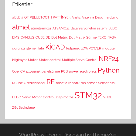
Etiketler
#BLE #IOT #BLUETOOTH #ATTİNY85
Analiz
Antenna Design
arduino
atmel
atmelsamc21
ATSAMC21
Batarya yönetim sistemi
BLDC
BMS
CANBUS
CUBEIDE
Dot Matrix
Dot Matrix Sürme
FEKO
FPGA
KİCAD
görüntü işleme
Hata
ledpanel
LOWPOWER
modüler
NRF24
bilgisayar
Motor
Motor control
Multiple Servo Control
Python
OpenCV
p10panel
panelsürme
PCB
power electronics
RF
RC-2014
redledpanel
robotic
robotik
ros
sensor
Sensorless
STM32
BLDC
Servo Motor Control
step motor
VHDL
Z80Backplane
WordPress Theme: Donovan by ThemeZee.