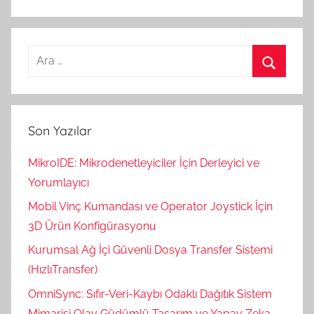
Arama:
Ara
Son Yazılar
MikroIDE: Mikrodenetleyiciler İçin Derleyici ve
Yorumlayıcı
Mobil Vinç Kumandası ve Operator Joystick İçin
3D Ürün Konfigürasyonu
Kurumsal Ağ İçi Güvenli Dosya Transfer Sistemi
(HızlıTransfer)
OmniSync: Sıfır-Veri-Kaybı Odaklı Dağıtık Sistem
Mimarisi Olay Güdümlü Tasarım ve Yapay Zeka