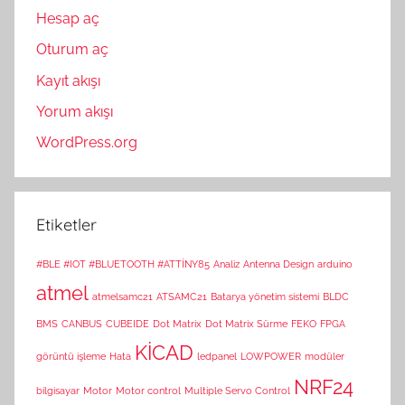
Hesap aç
Oturum aç
Kayıt akışı
Yorum akışı
WordPress.org
Etiketler
#BLE #IOT #BLUETOOTH #ATTİNY85
Analiz
Antenna Design
arduino
atmel
atmelsamc21
ATSAMC21
Batarya yönetim sistemi
BLDC
BMS
CANBUS
CUBEIDE
Dot Matrix
Dot Matrix Sürme
FEKO
FPGA
KİCAD
görüntü işleme
Hata
ledpanel
LOWPOWER
modüler
NRF24
bilgisayar
Motor
Motor control
Multiple Servo Control