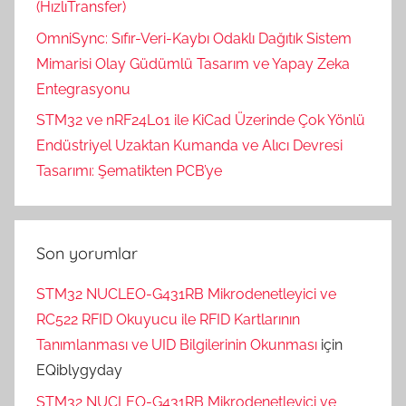
(HızlıTransfer)
OmniSync: Sıfır-Veri-Kaybı Odaklı Dağıtık Sistem
Mimarisi Olay Güdümlü Tasarım ve Yapay Zeka
Entegrasyonu
STM32 ve nRF24L01 ile KiCad Üzerinde Çok Yönlü
Endüstriyel Uzaktan Kumanda ve Alıcı Devresi
Tasarımı: Şematikten PCB’ye
Son yorumlar
STM32 NUCLEO-G431RB Mikrodenetleyici ve
RC522 RFID Okuyucu ile RFID Kartlarının
Tanımlanması ve UID Bilgilerinin Okunması
için
EQiblygyday
STM32 NUCLEO-G431RB Mikrodenetleyici ve