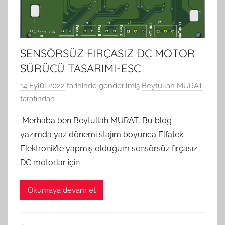
SENSÖRSÜZ FIRÇASIZ DC MOTOR
SÜRÜCÜ TASARIMI-ESC
14 Eylül 2022
tarihinde gönderilmiş
Beytullah MURAT
tarafından
Merhaba ben Beytullah MURAT, Bu blog
yazımda yaz dönemi stajım boyunca Elfatek
Elektronik’te yapmış olduğum sensörsüz fırçasız
DC motorlar için
Okumaya devam et