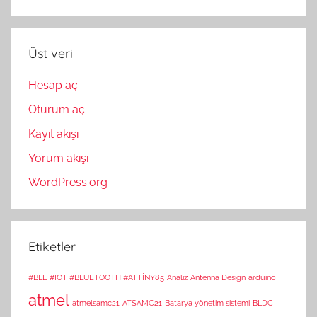
Üst veri
Hesap aç
Oturum aç
Kayıt akışı
Yorum akışı
WordPress.org
Etiketler
#BLE #IOT #BLUETOOTH #ATTİNY85
Analiz
Antenna Design
arduino
atmel
atmelsamc21
ATSAMC21
Batarya yönetim sistemi
BLDC