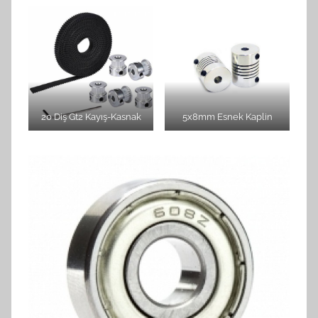
20 Diş Gt2 Kayış-Kasnak
5x8mm Esnek Kaplin