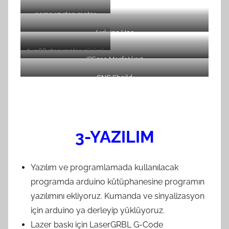
nema 17 step motor
Arduino Uno
A4988 step motor sürücü
IRF520 Mosfet kart
CNC Sheild
3-YAZILIM
Yazılım ve programlamada kullanılacak
programda arduino kütüphanesine programın
yazılımını ekliyoruz. Kumanda ve sinyalizasyon
için arduino ya derleyip yüklüyoruz.
Lazer baskı için LaserGRBL G-Code