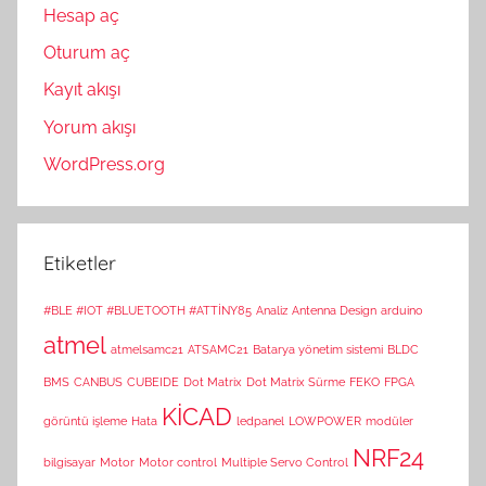
Hesap aç
Oturum aç
Kayıt akışı
Yorum akışı
WordPress.org
Etiketler
#BLE #IOT #BLUETOOTH #ATTİNY85
Analiz
Antenna Design
arduino
atmel
atmelsamc21
ATSAMC21
Batarya yönetim sistemi
BLDC
BMS
CANBUS
CUBEIDE
Dot Matrix
Dot Matrix Sürme
FEKO
FPGA
KİCAD
görüntü işleme
Hata
ledpanel
LOWPOWER
modüler
NRF24
bilgisayar
Motor
Motor control
Multiple Servo Control