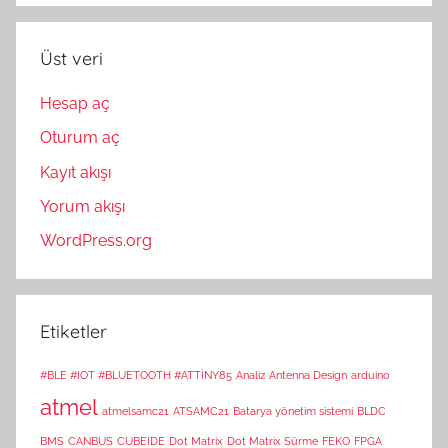
Üst veri
Hesap aç
Oturum aç
Kayıt akışı
Yorum akışı
WordPress.org
Etiketler
#BLE #IOT #BLUETOOTH #ATTİNY85
Analiz
Antenna Design
arduino
atmel
atmelsamc21
ATSAMC21
Batarya yönetim sistemi
BLDC
BMS
CANBUS
CUBEIDE
Dot Matrix
Dot Matrix Sürme
FEKO
FPGA