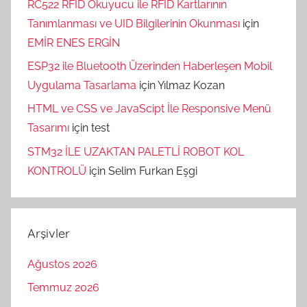
RC522 RFID Okuyucu ile RFID Kartlarının
Tanımlanması ve UID Bilgilerinin Okunması
için
EMİR ENES ERGİN
ESP32 ile Bluetooth Üzerinden Haberleşen Mobil
Uygulama Tasarlama
için
Yılmaz Kozan
HTML ve CSS ve JavaScipt İle Responsive Menü
Tasarımı
için
test
STM32 İLE UZAKTAN PALETLİ ROBOT KOL
KONTROLÜ
için
Selim Furkan Eşgi
Arşivler
Ağustos 2026
Temmuz 2026