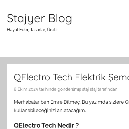
İçeriğe
atla
Stajyer Blog
Hayal Eder, Tasarlar, Üretir
QElectro Tech Elektrik Şem
8 Ekim 2025
tarihinde gönderilmiş
staj staj
tarafından
Merhabalar ben Emre Dilmeç. Bu yazımda sizlere QEl
kullanabileceğinizi anlatacağım.
QElectro Tech Nedir ?