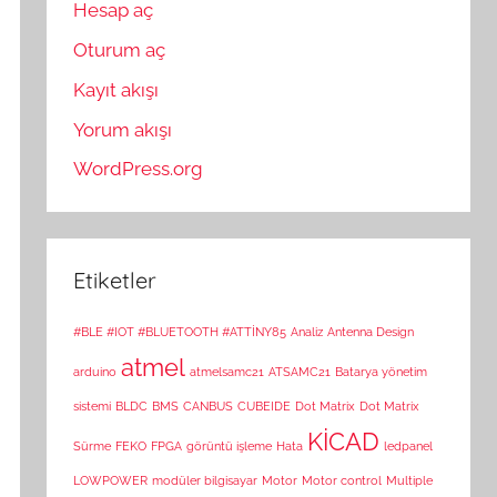
Hesap aç
Oturum aç
Kayıt akışı
Yorum akışı
WordPress.org
Etiketler
#BLE #IOT #BLUETOOTH #ATTİNY85
Analiz
Antenna Design
atmel
arduino
atmelsamc21
ATSAMC21
Batarya yönetim
sistemi
BLDC
BMS
CANBUS
CUBEIDE
Dot Matrix
Dot Matrix
KİCAD
Sürme
FEKO
FPGA
görüntü işleme
Hata
ledpanel
LOWPOWER
modüler bilgisayar
Motor
Motor control
Multiple