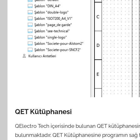
QET Kütüphanesi
QElectro Tech içerisinde bulunan QET kütüphanesin
bulunmaktadır. QET Kütüphanesine programın sağ t