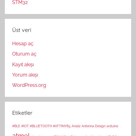
STM32
Üst veri
Hesap aç
Oturum aç
Kayıt akışı
Yorum akışı
WordPress.org
Etiketler
#BLE #IOT #BLUETOOTH #ATTİNY85
Analiz
Antenna Design
arduino
atmel