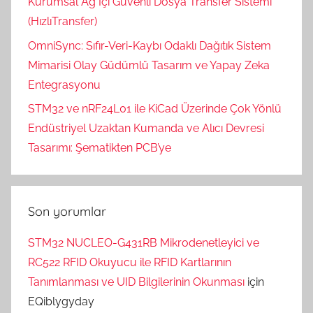
Kurumsal Ağ İçi Güvenli Dosya Transfer Sistemi
(HızlıTransfer)
OmniSync: Sıfır-Veri-Kaybı Odaklı Dağıtık Sistem
Mimarisi Olay Güdümlü Tasarım ve Yapay Zeka
Entegrasyonu
STM32 ve nRF24L01 ile KiCad Üzerinde Çok Yönlü
Endüstriyel Uzaktan Kumanda ve Alıcı Devresi
Tasarımı: Şematikten PCB’ye
Son yorumlar
STM32 NUCLEO-G431RB Mikrodenetleyici ve
RC522 RFID Okuyucu ile RFID Kartlarının
Tanımlanması ve UID Bilgilerinin Okunması
için
EQiblygyday