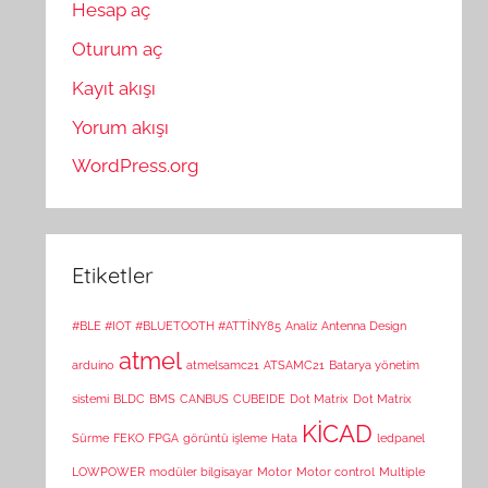
Hesap aç
Oturum aç
Kayıt akışı
Yorum akışı
WordPress.org
Etiketler
#BLE #IOT #BLUETOOTH #ATTİNY85
Analiz
Antenna Design
atmel
arduino
atmelsamc21
ATSAMC21
Batarya yönetim
sistemi
BLDC
BMS
CANBUS
CUBEIDE
Dot Matrix
Dot Matrix
KİCAD
Sürme
FEKO
FPGA
görüntü işleme
Hata
ledpanel
LOWPOWER
modüler bilgisayar
Motor
Motor control
Multiple