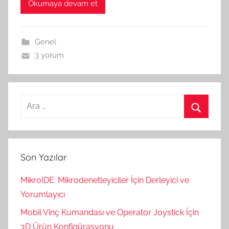
Okumaya devam et
Genel
3 yorum
Arama:
Ara
Son Yazılar
MikroIDE: Mikrodenetleyiciler İçin Derleyici ve
Yorumlayıcı
Mobil Vinç Kumandası ve Operator Joystick İçin
3D Ürün Konfigürasyonu