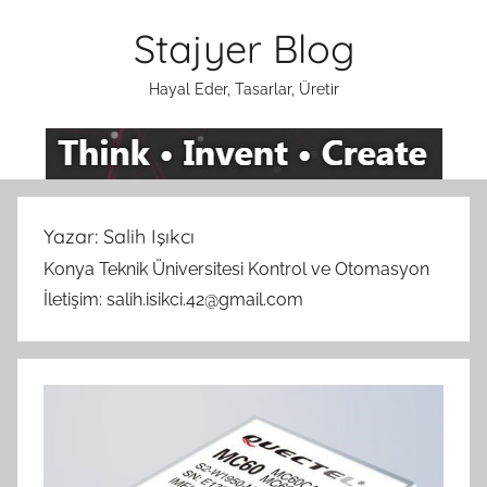
İçeriğe
Stajyer Blog
atla
Hayal Eder, Tasarlar, Üretir
Yazar:
Salih Işıkcı
Konya Teknik Üniversitesi Kontrol ve Otomasyon
İletişim: salih.isikci.42@gmail.com