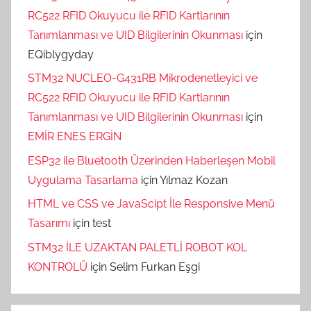
RC522 RFID Okuyucu ile RFID Kartlarının
Tanımlanması ve UID Bilgilerinin Okunması
için
EQiblygyday
STM32 NUCLEO-G431RB Mikrodenetleyici ve
RC522 RFID Okuyucu ile RFID Kartlarının
Tanımlanması ve UID Bilgilerinin Okunması
için
EMİR ENES ERGİN
ESP32 ile Bluetooth Üzerinden Haberleşen Mobil
Uygulama Tasarlama
için
Yılmaz Kozan
HTML ve CSS ve JavaScipt İle Responsive Menü
Tasarımı
için
test
STM32 İLE UZAKTAN PALETLİ ROBOT KOL
KONTROLÜ
için
Selim Furkan Eşgi