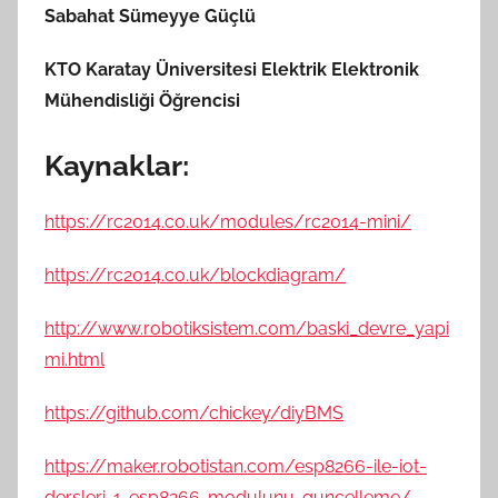
Sabahat Sümeyye Güçlü
KTO Karatay Üniversitesi Elektrik Elektronik
Mühendisliği Öğrencisi
Kaynaklar:
https://rc2014.co.uk/modules/rc2014-mini/
https://rc2014.co.uk/blockdiagram/
http://www.robotiksistem.com/baski_devre_yapi
mi.html
https://github.com/chickey/diyBMS
https://maker.robotistan.com/esp8266-ile-iot-
dersleri-1-esp8266-modulunu-guncelleme/