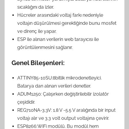
sıcaklığını da izler.
Hücreler arasındaki voltaj farkı nedeniyle
voltajın düşürülmesi gerektiğinde bunu mosfet
ve direnç ile yapar.
ESP ile alınan verilerin web tarayıcısı ile
görüntülenmesini sağlanır.
Genel Bileşenleri:
ATTINY85-10SU:8bitlik mikrodenetleyici.
Batarya dan alınan verileri denetler.
ADUM1250: Çalışırken değiştirilebilir izolatör
çeşididir.
REG710NA-3.3V: 1.8 V -5.5 V aralığında bir input
voltajı alır ve 3.3 volt output voltajına çevirir.
ESP8266:WiFi modülü. Bu modül hem