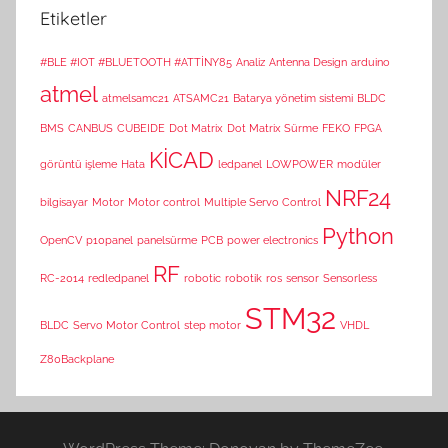
Etiketler
#BLE #IOT #BLUETOOTH #ATTİNY85
Analiz
Antenna Design
arduino
atmel
atmelsamc21
ATSAMC21
Batarya yönetim sistemi
BLDC
BMS
CANBUS
CUBEIDE
Dot Matrix
Dot Matrix Sürme
FEKO
FPGA
KİCAD
görüntü işleme
Hata
ledpanel
LOWPOWER
modüler
NRF24
bilgisayar
Motor
Motor control
Multiple Servo Control
Python
OpenCV
p10panel
panelsürme
PCB
power electronics
RF
RC-2014
redledpanel
robotic
robotik
ros
sensor
Sensorless
STM32
BLDC
Servo Motor Control
step motor
VHDL
Z80Backplane