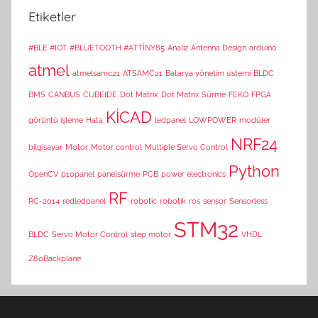
Etiketler
#BLE #IOT #BLUETOOTH #ATTİNY85
Analiz
Antenna Design
arduino
atmel
atmelsamc21
ATSAMC21
Batarya yönetim sistemi
BLDC
BMS
CANBUS
CUBEIDE
Dot Matrix
Dot Matrix Sürme
FEKO
FPGA
KİCAD
görüntü işleme
Hata
ledpanel
LOWPOWER
modüler
NRF24
bilgisayar
Motor
Motor control
Multiple Servo Control
Python
OpenCV
p10panel
panelsürme
PCB
power electronics
RF
RC-2014
redledpanel
robotic
robotik
ros
sensor
Sensorless
STM32
BLDC
Servo Motor Control
step motor
VHDL
Z80Backplane