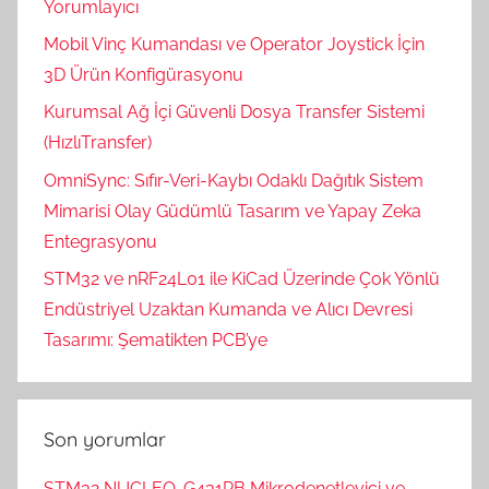
Yorumlayıcı
Mobil Vinç Kumandası ve Operator Joystick İçin
3D Ürün Konfigürasyonu
Kurumsal Ağ İçi Güvenli Dosya Transfer Sistemi
(HızlıTransfer)
OmniSync: Sıfır-Veri-Kaybı Odaklı Dağıtık Sistem
Mimarisi Olay Güdümlü Tasarım ve Yapay Zeka
Entegrasyonu
STM32 ve nRF24L01 ile KiCad Üzerinde Çok Yönlü
Endüstriyel Uzaktan Kumanda ve Alıcı Devresi
Tasarımı: Şematikten PCB’ye
Son yorumlar
STM32 NUCLEO-G431RB Mikrodenetleyici ve