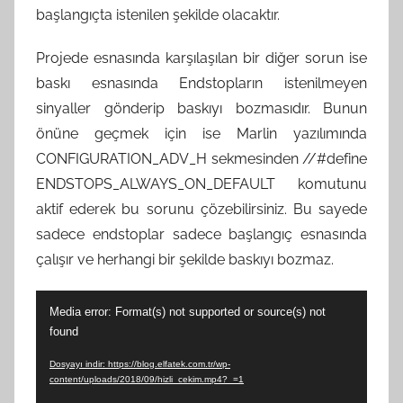
başlangıçta istenilen şekilde olacaktır.
Projede esnasında karşılaşılan bir diğer sorun ise
baskı esnasında Endstopların istenilmeyen
sinyaller gönderip baskıyı bozmasıdır. Bunun
önüne geçmek için ise Marlin yazılımında
CONFIGURATION_ADV_H sekmesinden //#define
ENDSTOPS_ALWAYS_ON_DEFAULT komutunu
aktif ederek bu sorunu çözebilirsiniz. Bu sayede
sadece endstoplar sadece başlangıç esnasında
çalışır ve herhangi bir şekilde baskıyı bozmaz.
Video
Media error: Format(s) not supported or source(s) not
oynatıcı
found
Dosyayı indir: https://blog.elfatek.com.tr/wp-
content/uploads/2018/09/hizli_cekim.mp4?_=1