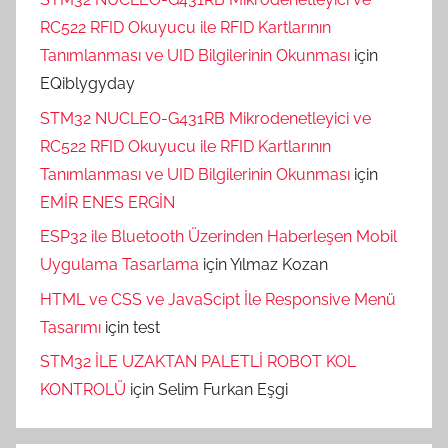
RC522 RFID Okuyucu ile RFID Kartlarının
Tanımlanması ve UID Bilgilerinin Okunması
için
EQiblygyday
STM32 NUCLEO-G431RB Mikrodenetleyici ve
RC522 RFID Okuyucu ile RFID Kartlarının
Tanımlanması ve UID Bilgilerinin Okunması
için
EMİR ENES ERGİN
ESP32 ile Bluetooth Üzerinden Haberleşen Mobil
Uygulama Tasarlama
için
Yılmaz Kozan
HTML ve CSS ve JavaScipt İle Responsive Menü
Tasarımı
için
test
STM32 İLE UZAKTAN PALETLİ ROBOT KOL
KONTROLÜ
için
Selim Furkan Eşgi