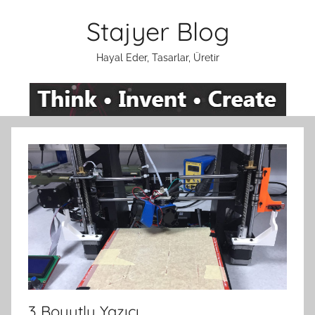
İçeriğe
Stajyer Blog
atla
Hayal Eder, Tasarlar, Üretir
3 Boyutlu Yazıcı