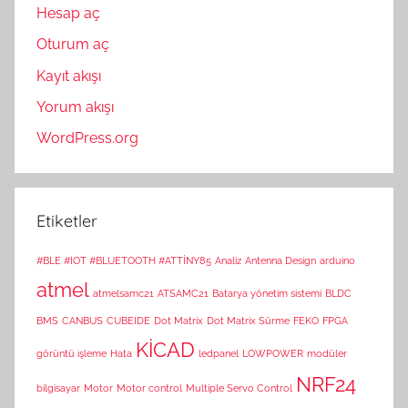
Hesap aç
Oturum aç
Kayıt akışı
Yorum akışı
WordPress.org
Etiketler
#BLE #IOT #BLUETOOTH #ATTİNY85
Analiz
Antenna Design
arduino
atmel
atmelsamc21
ATSAMC21
Batarya yönetim sistemi
BLDC
BMS
CANBUS
CUBEIDE
Dot Matrix
Dot Matrix Sürme
FEKO
FPGA
KİCAD
görüntü işleme
Hata
ledpanel
LOWPOWER
modüler
NRF24
bilgisayar
Motor
Motor control
Multiple Servo Control