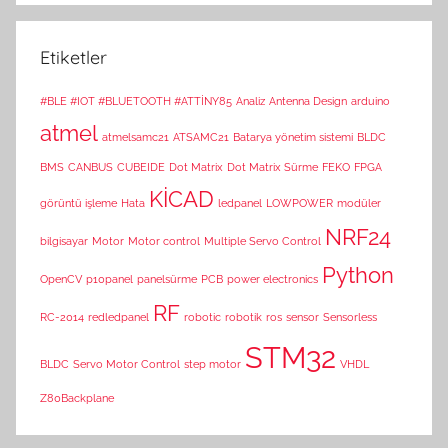
Etiketler
#BLE #IOT #BLUETOOTH #ATTİNY85
Analiz
Antenna Design
arduino
atmel
atmelsamc21
ATSAMC21
Batarya yönetim sistemi
BLDC
BMS
CANBUS
CUBEIDE
Dot Matrix
Dot Matrix Sürme
FEKO
FPGA
KİCAD
görüntü işleme
Hata
ledpanel
LOWPOWER
modüler
NRF24
bilgisayar
Motor
Motor control
Multiple Servo Control
Python
OpenCV
p10panel
panelsürme
PCB
power electronics
RF
RC-2014
redledpanel
robotic
robotik
ros
sensor
Sensorless
STM32
BLDC
Servo Motor Control
step motor
VHDL
Z80Backplane