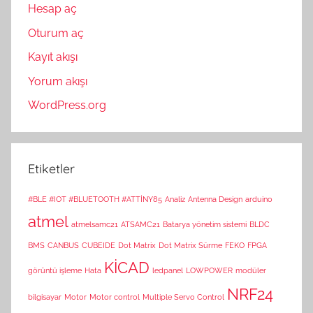
Hesap aç
Oturum aç
Kayıt akışı
Yorum akışı
WordPress.org
Etiketler
#BLE #IOT #BLUETOOTH #ATTİNY85
Analiz
Antenna Design
arduino
atmel
atmelsamc21
ATSAMC21
Batarya yönetim sistemi
BLDC
BMS
CANBUS
CUBEIDE
Dot Matrix
Dot Matrix Sürme
FEKO
FPGA
KİCAD
görüntü işleme
Hata
ledpanel
LOWPOWER
modüler
NRF24
bilgisayar
Motor
Motor control
Multiple Servo Control