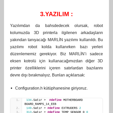
3.YAZILIM :
Yazılımdan da bahsdedecek olursak, robot
kolumuzda 3D printerla ilgilenen arkadaşların
yakından tanıyacağı MARLİN yazılımı kullanıldı. Bu
yazılımı robot kolda kullanırken bazı yerleri
düzenlememiz gerekiyor. Biz MARLİN’i sadece
eksen kotrolü için kullanacağımızdan diğer 3D
printer özelliklerini içeren satırlardan bazılarını
devre dışı bırakmalıyız. Bunları açıklarsak:
Configuration.h kütüphanesine giriyoruz.
134
.Satır >  
#define
 MOTHERBOARD 
BOARD_RAMPS_14_EEB
149
.Satır > 
#define
 EXTRUDERS 
2
313
.Satır > 
#define
 TEMP_SENSOR_0 
0