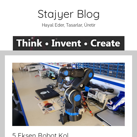
İçeriğe
Stajyer Blog
atla
Hayal Eder, Tasarlar, Üretir
5 Eksen Robot Kol