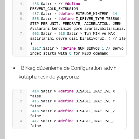
456
.Satır > // 
#define
PREVENT_COLD_EXTRUSION
457
.Satır > 
#define
 EXTRUDE_MINTEMP -
14
555
.Satır > 
#define
 Z_DRIVER_TYPE TB6560- 
STEP PER UNIT, FEEDRATE, ACCRELATION, JERK 
Ayalarını kendinize göre ayarlayabilirsiniz.
902
.Satır - 
915
.Satır > Tüm MIN ve MAX 
satırlarını devre dışı bırakıyoruz. ( // ile 
)
1917
.Satır > 
#define
 NUM_SERVOS 
1
 // Servo 
index starts with 
0
 for M280 command
Birkaç düzenleme de Configuration_adv.h
kütüphanesinde yapıyoruz.
414
.Satır > 
#define
 DISABLE_INACTIVE_X 
false
415
.Satır > 
#define
 DISABLE_INACTIVE_Y 
false
416
.Satır > 
#define
 DISABLE_INACTIVE_Z 
false
417
.Satır > 
#define
 DISABLE_INACTIVE_E 
false