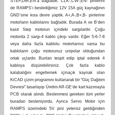
STEP,DIR,EN’a bağladık. CLK-,CW-,EN- pinlerini
de RAMPS’ı beslediğimiz 12V 15A güç kaynağının
GND’sine kısa devre yaptık. A+,A-,B+,B- pinlerine
motorların kablolarını bağladık. Burada A ve B’den
kasıt Step motorun içindeki sargılardır. Çoğu
motorda 2 sargı-4 kablo çıkışı vardır. Eğer 5-6-7-8
veya daha fazla kablolu motorlarınız varsa bu
kabloların çoğu motorunuz unipolar olduğundan
ortak uçlardır. Bunları tespit edip iptal ederek 4
kabloya düşürebilirsiniz. Çok fazla kablo
kalabalığını engellemek içinaçık kaynak olan
KiCAD çizim programını kullanarak bir “Güç Dağıtım
Devresi” tasarlayıp Üretim AR-GE’de kart kazımayla
PCB olarak alındı. Beslenmesi gereken tüm yerler
buradan besleniyordu. Ayrıca Servo Motor için
RAMPS üzerindeki 5V pini yetersiz geldiğinden