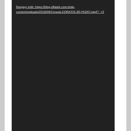
Dosyayı indir: https://blog.elfatek.com.tr/wp-
content/uploads/2018/09/Coraxis-CORAXIS-3D-YAZICI.mp4?_=2