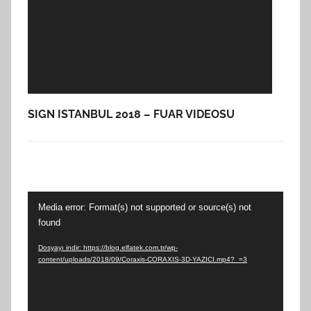
SIGN ISTANBUL 2018 – FUAR VIDEOSU
Video
Media error: Format(s) not supported or source(s) not
oynatıcı
found
Dosyayı indir: https://blog.elfatek.com.tr/wp-
content/uploads/2018/09/Coraxis-CORAXIS-3D-YAZICI.mp4?_=3