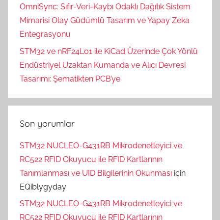
OmniSync: Sıfır-Veri-Kaybı Odaklı Dağıtık Sistem
Mimarisi Olay Güdümlü Tasarım ve Yapay Zeka
Entegrasyonu
STM32 ve nRF24L01 ile KiCad Üzerinde Çok Yönlü
Endüstriyel Uzaktan Kumanda ve Alıcı Devresi
Tasarımı: Şematikten PCB’ye
Son yorumlar
STM32 NUCLEO-G431RB Mikrodenetleyici ve
RC522 RFID Okuyucu ile RFID Kartlarının
Tanımlanması ve UID Bilgilerinin Okunması
için
EQiblygyday
STM32 NUCLEO-G431RB Mikrodenetleyici ve
RC522 RFID Okuyucu ile RFID Kartlarının