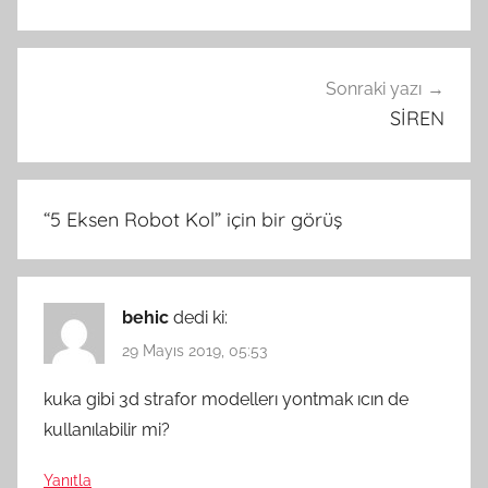
Sonraki yazı
SİREN
“
5 Eksen Robot Kol
” için bir görüş
behic
dedi ki:
29 Mayıs 2019, 05:53
kuka gibi 3d strafor modellerı yontmak ıcın de
kullanılabilir mi?
Yanıtla