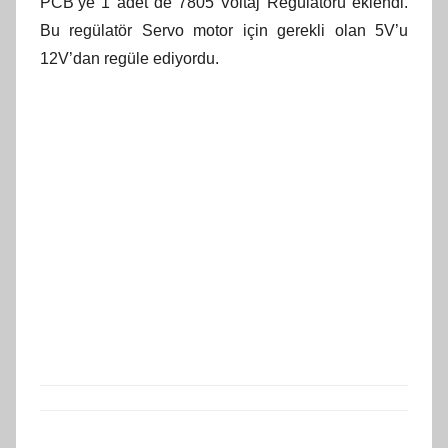
PCB’ye 1 adet de 7805 Voltaj Regülatörü eklendi.
Bu regülatör Servo motor için gerekli olan 5V’u
12V’dan regüle ediyordu.