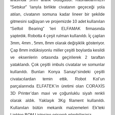
“Setskur” ‘larıyla birlikte civatanın geçeceği yola
atılan, civatanın somuna kadar lineer bir şekilde
gitmesini sağlayan ve projemizde 10 adet kullanılan
“Selfoil Bearing” ‘leri ELFAMAK firmasında
yaptırdık. Robotta 4 çeşit rulman kullanıldı. İç çapları
3mm, 4mm , 5mm, 8mm olarak değişiklik gösteriyor.
Çap 8mm indüksiyonlu miller çeşitli boylarda kesildi
ve eksenlerin ortasında geçirilerek 2 taraftan
yataklandı. Çok çeşitli imbuls civatalar ve somunlar
kullanıldı. Bunları Konya Sanayi’sindeki çeşitli
civatacılardan temin ettik. Robot Kol’un
parçalarınıda ELFATEK’in üretimi olan CORAXİS
3D Printer’dan mavi ve çoğunluklu siyah renkli
olarak aldık. Yaklaşık 3Kg filament kullanıldı.
Kullanılan bütün mekanik malzemeleri Ek’teki
Linkten BOM Listesine erişerek görebilirsiniz.